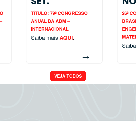
SET.
NO
SO
TÍTULO: 79º CONGRESSO
26º 
–
ANUAL DA ABM –
BRASI
INTERNACIONAL
ENGEN
Saiba mais
MATER
AQUI
.
Saib
→
→
VEJA TODOS