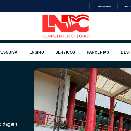
COMUNICA BR
ACESS
IR
PARA
O
CONTEÚDO
PESQUISA
ENSINO
SERVIÇOS
PARCERIAS
DES
 do
Soldagem