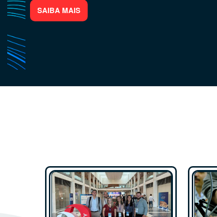
SAIBA MAIS
End, Corrosão e Revestimentos Anti-corrosivo
SAIBA MAIS