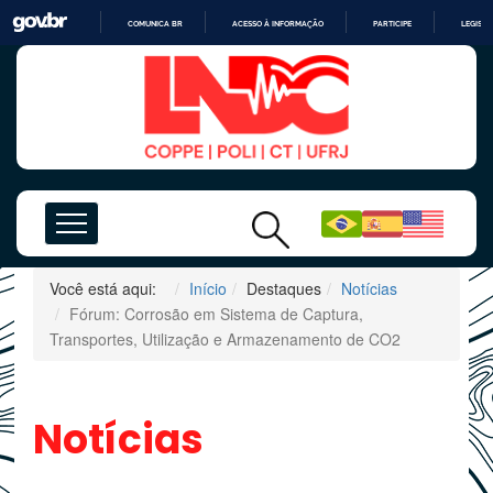
COMUNICA BR
ACESSO À INFORMAÇÃO
PARTICIPE
LEGISL
IR
PARA
O
CONTEÚDO
Você está aqui:
Início
Destaques
Notícias
Fórum: Corrosão em Sistema de Captura,
Transportes, Utilização e Armazenamento de CO2
Notícias