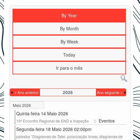
By Year
By Month
By Week
Today
Ir para o mês
2026
< Ano anterior
Ano seguinte >
Maio 2026
Quinta-feira 14 Maio 2026
:: Eventos
19º Encontro Regional de END e Inspeção
Segunda-feira 18 Maio 2026 02:00pm
palestra “Diagramas de Tafel, polarização linear, diagramas de