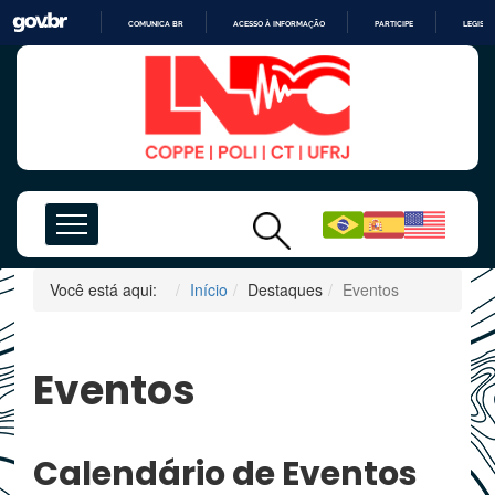
COMUNICA BR
ACESSO À INFORMAÇÃO
PARTICIPE
LEGISL
IR
PARA
O
CONTEÚDO
Você está aqui:
Início
Destaques
Eventos
Eventos
Calendário de Eventos