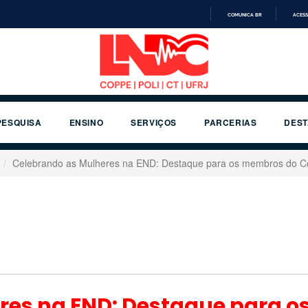
COMUNICA BR
ACESS
IR
PARA
O
CONTEÚDO
PESQUISA
ENSINO
SERVIÇOS
PARCERIAS
DES
Celebrando as Mulheres na END: Destaque para os membros do Con
res na END: Destaque para 