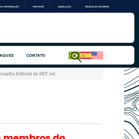
O À INFORMAÇÃO
PARTICIPE
LEGISLAÇÃO
ÓRGÃOS DO GOVERNO
TAQUES
CONTATO
selho Editorial do NDT.net
os membros do