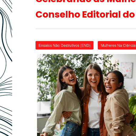
Conselho Editorial do
Ensaios Não Destrutivos (END)
Mulheres Na Ciência