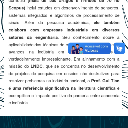
currículo
(mais de 550 artigos e h-index de 70 no
Scopus)
inclui estudos em desenvolvimento de sensores,
sistemas integrados e algoritmos de processamento de
sinais. Além da pesquisa acadêmica,
ele também
colabora com empresas industriais em diversos
setores da engenharia
. Seu conhecimento sobre a
aplicabilidade das técnicas de ensaios não destrutivos e os
avanços na indústria em diferentes continentes é
verdadeiramente impressionante. Em alinhamento com a
missão do
LNDC
, que se concentra no desenvolvimento
de projetos de pesquisa em ensaios não destrutivos para
resolver problemas na indústria nacional, o
Prof. Gui Tian
é uma referência significativa na literatura científica
e
exemplifica o impacto positivo da parceria entre academia
e indústria.