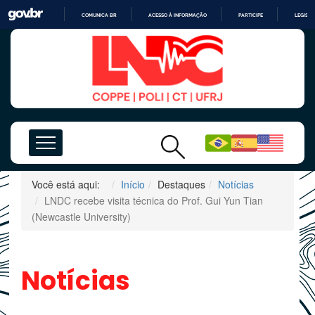
COMUNICA BR
ACESSO À INFORMAÇÃO
PARTICIPE
LEGISL
IR
PARA
O
CONTEÚDO
Você está aqui:
Início
Destaques
Notícias
LNDC recebe visita técnica do Prof. Gui Yun Tian
(Newcastle University)
Notícias