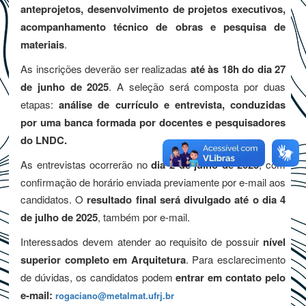
anteprojetos, desenvolvimento de projetos executivos,
acompanhamento técnico de obras e pesquisa de
materiais
.
As inscrições deverão ser realizadas
até às 18h do dia 27
de junho de 2025
. A seleção será composta por duas
etapas:
análise de currículo e entrevista, conduzidas
por uma banca formada por docentes e pesquisadores
do LNDC.
As entrevistas ocorrerão no
dia 2 de julho de 2025
, com
confirmação de horário enviada previamente por e-mail aos
candidatos. O
resultado final será divulgado até o dia 4
de julho de 2025
, também por e-mail.
Interessados devem atender ao requisito de possuir
nível
superior completo em Arquitetura
. Para esclarecimento
de dúvidas, os candidatos podem
entrar em contato pelo
e-mail:
rogaciano@metalmat.ufrj.br