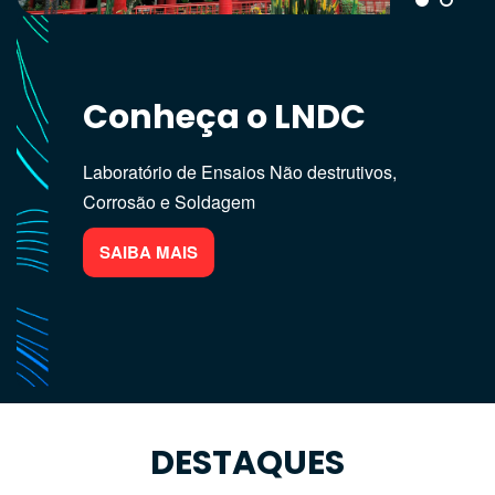
Conheça o LNDC
Linhas de Pesquisa
do LNDC
Laboratório de Ensaios Não destrutivos,
Corrosão e Soldagem
End, Corrosão e Revestimentos Anti-corrosivo
SAIBA MAIS
SAIBA MAIS
DESTAQUES