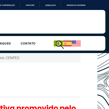
O À INFORMAÇÃO
PARTICIPE
LEGISLAÇÃO
ÓRGÃOS DO GOVERNO
TAQUES
CONTATO
 pelo CENPES
itiva promovido pelo