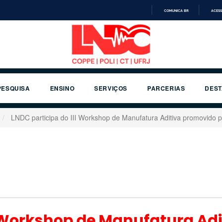
COMUNICA BR
ACESS
IR
PARA
O
CONTEÚDO
PESQUISA
ENSINO
SERVIÇOS
PARCERIAS
DES
LNDC participa do III Workshop de Manufatura Aditiva promovido
I Workshop de Manufatura Ad