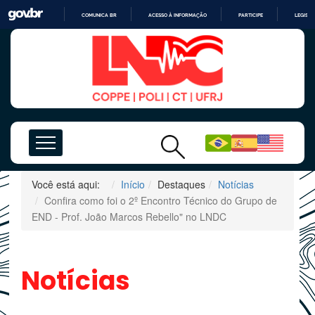
COMUNICA BR
ACESSO À INFORMAÇÃO
PARTICIPE
LEGISL
IR
PARA
O
CONTEÚDO
Você está aqui:
Início
Destaques
Notícias
Confira como foi o 2º Encontro Técnico do Grupo de
END - Prof. João Marcos Rebello" no LNDC
Notícias