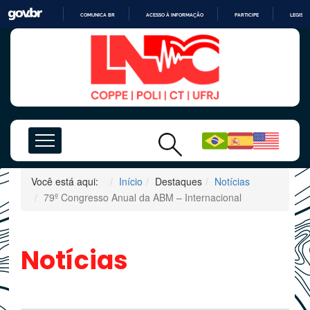
COMUNICA BR
ACESSO À INFORMAÇÃO
PARTICIPE
LEGISL
IR
PARA
O
CONTEÚDO
Você está aqui:
Início
Destaques
Notícias
79º Congresso Anual da ABM – Internacional
Notícias