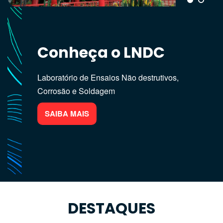
Conheça o LNDC
Linhas de Pesquisa
do LNDC
Laboratório de Ensaios Não destrutivos,
Corrosão e Soldagem
End, Corrosão e Revestimentos Anti-corrosivo
SAIBA MAIS
SAIBA MAIS
DESTAQUES