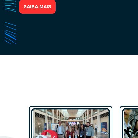
SAIBA MAIS
End, Corrosão e Revestimentos Anti-corrosivo
SAIBA MAIS