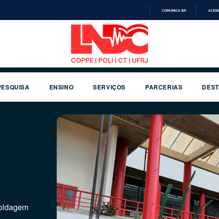
COMUNICA BR
ACESS
IR
PARA
O
CONTEÚDO
PESQUISA
ENSINO
SERVIÇOS
PARCERIAS
DES
 do
Soldagem