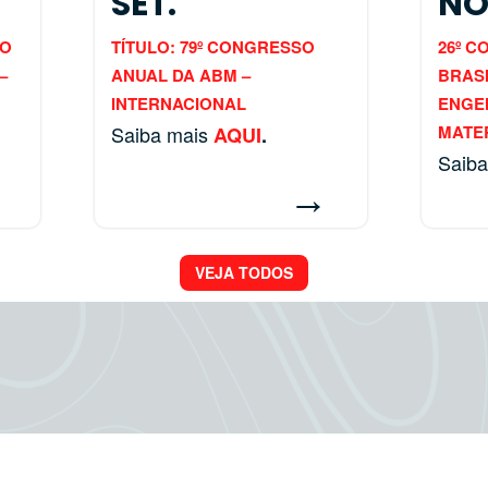
SET.
NO
SO
TÍTULO: 79º CONGRESSO
26º 
–
ANUAL DA ABM –
BRASI
INTERNACIONAL
ENGEN
Saiba mais
MATER
AQUI
.
Saib
→
→
VEJA TODOS