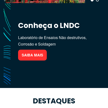
Conheça o LNDC
Linhas de Pesquisa
do LNDC
Laboratório de Ensaios Não destrutivos,
Corrosão e Soldagem
End, Corrosão e Revestimentos Anti-corrosivo
SAIBA MAIS
SAIBA MAIS
DESTAQUES